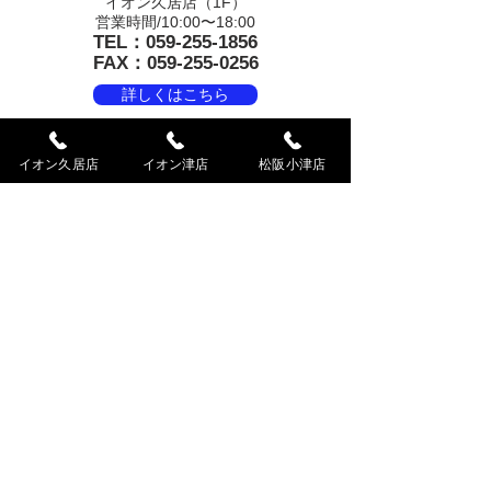
イオン久居店（1F）
営業時間/10:00〜18:00
TEL：059-255-1856
FAX：059-255-0256
詳しくはこちら
イオン久居店
​イオン津店
松阪小津店
好古堂印房 松阪小津店
三重県松阪市小津町635-4
不定期な営業のため久居
店にお問い
合せください
TEL：0598-31-3856
FAX：0598-31-3956