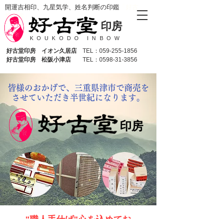
​開運吉相印、九星気学、姓名判断の印鑑
「好古
堂印房」
印房
KOUKODO INBOW
好古堂印房 イオン久居店
TEL：059-255-1856
好古堂印房 松阪小津店
TEL：0598-31-3856
皆様のおかげで、三重県津市で商売を
させていただき半世紀になります。
印房