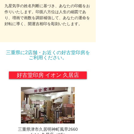
九星気学の姓名判断に基づき、あなたの印鑑をお
作りいたします。印面八方位は人生の縮図であ
り、増画で画数を調節補強して、あなたの運命を
好転に導く、開運吉相印を彫刻いたします。
三重県に2店舗・お近くの好古堂印房を
ご利用ください。
好古堂印房 イオン 久居店
三重県津市久居明神町風早2660